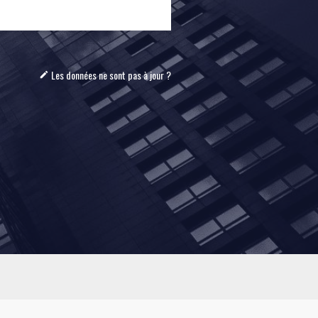
Les données ne sont pas à jour ?
mode_edit