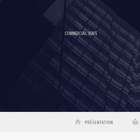
COMMERCIAL, VENTE
home
local_library
PRÉSENTATION