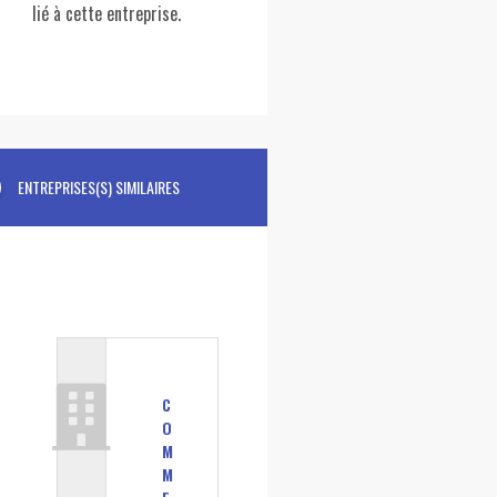
lié à cette entreprise.
ENTREPRISES(S) SIMILAIRES
C
O
M
M