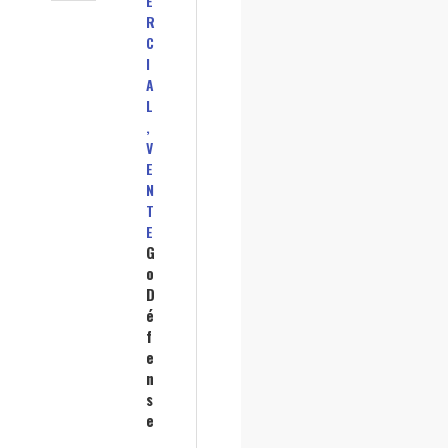
E
R
C
I
A
L
,
V
E
N
T
E
G
o
D
é
f
e
n
s
e