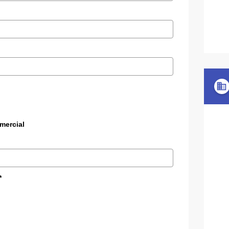
domain
mercial
*