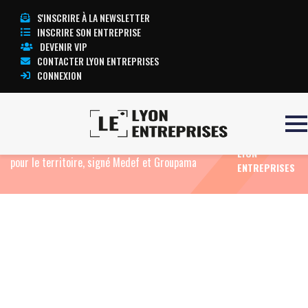
S'INSCRIRE À LA NEWSLETTER
INSCRIRE SON ENTREPRISE
DEVENIR VIP
CONTACTER LYON ENTREPRISES
CONNEXION
TOUTE
Accueil
Eco News
Le 1er accélérateur en France
L’ACTUALITÉ
dédié à l’accompagnement des entreprises engagés
LYON
pour le territoire, signé Medef et Groupama
ENTREPRISES