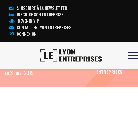
S'INSCRIRE À LA NEWSLETTER
INSCRIRE SON ENTREPRISE
DEVENIR VIP
CONTACTER LYON ENTREPRISES
CONNEXION
Accueil
Eco News
PRISMAFLEX
TOUTE
INTERNATIONAL : Déclaration des droits de vote
L’ACTUALITÉ LYON
ENTREPRISES
au 31 mai 2019