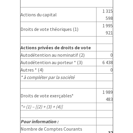
1 315
Actions du capital
598
1 995
Droits de vote théoriques (1)
921
Actions privées de droits de vote
Autodétention au nominatif (2)
0
Autodétention au porteur * (3)
6 438
Autres * (4)
0
* à compléter par la société
1 989
Droits de vote exerçables*
483
*= (1) – [(2) + (3) + (4)]
Pour information :
Nombre de Comptes Courants
32