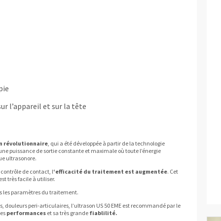
pie
r l’appareil et sur la tête
n révolutionnaire
, qui a été développée à partir de la technologie
 une puissance de sortie constante et maximale où toute l’énergie
ue ultrasonore.
contrôle de contact, l
‘efficacité du traitement est augmentée
. Cet
t très facile à utiliser.
 les paramètres du traitement.
s, douleurs peri-articulaires, l’ultrason US 50 EME est recommandé par le
ses
performances
et sa très grande
fiablilité.