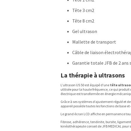
Tête 3 cm2
Tête 8 cm2
Gel ultrason
Mallette de transport
Câble de liaison électrothéra
Garantie totale JFB de 2 ans su
La thérapie à ultrasons
L’ultrason US 50 est équipé d’une
tête ultraso
utilisée pour la haute fréquence, ce qui produit
électrique est transformée en énergie mécaniq
Grâce à ses systèmes d’ajustement régulé et de 
appareil possède toutes les fonctions de base et es
Le grand écran LCD affiche en permanence tous
Fibrose, adhérence, tendinite, bursite, ligament
kinésithérapeute conseil de JFB MEDICAL pour 