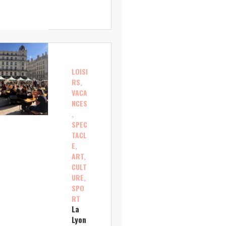
LOISI
RS,
VACA
NCES
,
SPEC
TACL
E,
ART,
CULT
URE,
SPO
RT
La
Lyon