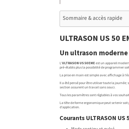
Sommaire & accès rapide
ULTRASON US 50 E
Un ultrason moderne
L’
ULTRASON US 50 EME
est un appareil moder
pré-établis plus la possibilité de programmer
La prise en main est simple avec affichage à l’é
Il a été pensé pour être utiliser toute la journé
section assurent un travail sans souci.
Tous les paramètres sont réglables à vos souha
La tête de forme ergonomique peut se tenir soit
d’application.
Courants ULTRASON US 
Mode continu et pulsé