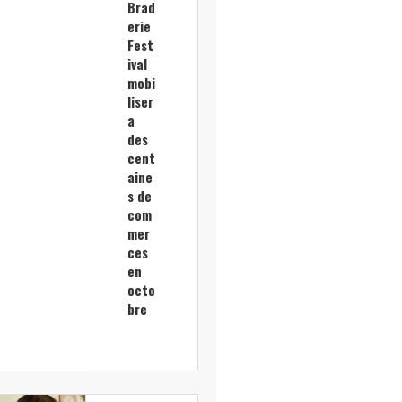
Brad
erie
Fest
ival
mobi
liser
a
des
cent
aine
s de
com
mer
ces
en
octo
bre