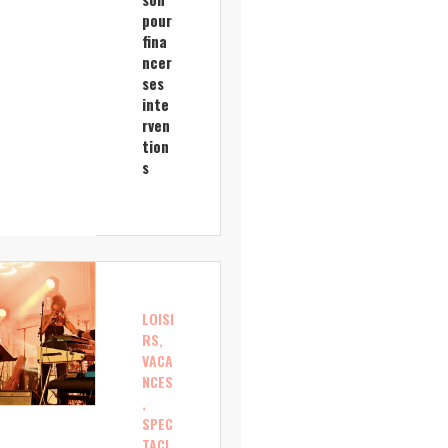
pour
fina
ncer
ses
inte
rven
tion
s
LOISI
RS,
VACA
NCES
,
SPEC
TACL