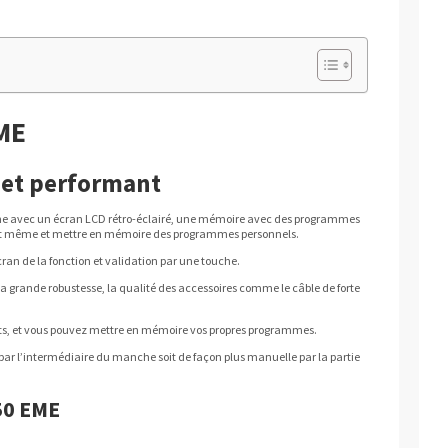
ME
 et performant
ne avec un écran LCD rétro-éclairé, une mémoire avec des programmes
 soit même et mettre en mémoire des programmes personnels.
cran de la fonction et validation par une touche.
e; sa grande robustesse, la qualité des accessoires comme le câble de forte
its, et vous pouvez mettre en mémoire vos propres programmes.
 par l’intermédiaire du manche soit de façon plus manuelle par la partie
50 EME