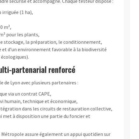
cadre sécurisé et accompagné. Chaque testeur dispose :
irriguée (1 ha),
00 m²,
² pour les plants,
e stockage, la préparation, le conditionnement,
e et d’un environnement favorable à la biodiversité
écologiques).
ti-partenarial renforcé
e de Lyon avec plusieurs partenaires :
ique via un contrat CAPE,
ivi humain, technique et économique,
ntégration dans les circuits de restauration collective,
ui met à disposition une partie du foncier et
la Métropole assure également un appui quotidien sur