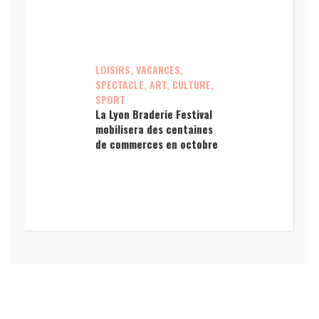
LOISIRS, VACANCES,
SPECTACLE, ART, CULTURE,
SPORT
La Lyon Braderie Festival
mobilisera des centaines
de commerces en octobre