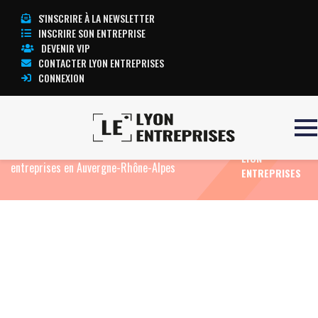
S'INSCRIRE À LA NEWSLETTER
INSCRIRE SON ENTREPRISE
DEVENIR VIP
CONTACTER LYON ENTREPRISES
CONNEXION
TOUTE
Accueil
Eco News
Veolia déploie l’intelligence
L’ACTUALITÉ
artificielle pour optimiser le tri des déchets des
LYON
entreprises en Auvergne-Rhône-Alpes
ENTREPRISES