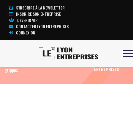
S'INSCRIRE À LA NEWSLETTER
INSCRIRE SON ENTREPRISE
DEVENIR VIP
CONTACTER LYON ENTREPRISES
CONNEXION
Accueil
Chiffre
Virus : bioMérieux lance un
TOUTE
test apte à détecter et à distinguer Covid-19 et
L’ACTUALITÉ LYON
ENTREPRISES
grippes