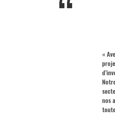
« Av
proj
d’inv
Notre
secte
nos a
toute