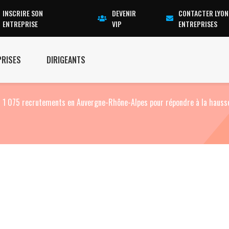
INSCRIRE SON
DEVENIR
CONTACTER LYON
ENTREPRISE
VIP
ENTREPRISES
PRISES
DIRIGEANTS
it 1 075 recrutements en Auvergne-Rhône-Alpes pour répondre à la hauss