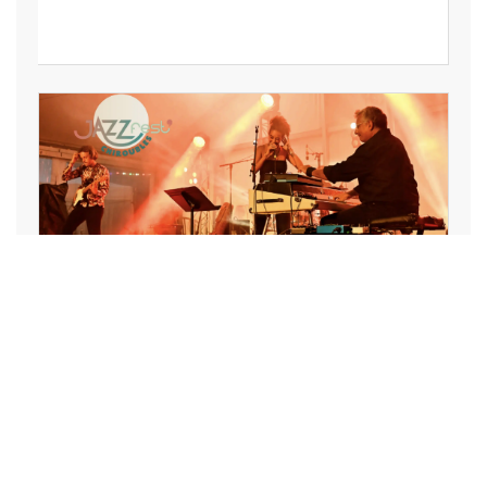
LOISIRS, VACANCES,
SPECTACLE, ART,
CULTURE, SPORT
Le JazzFest’ mise sur la
culture pour faire