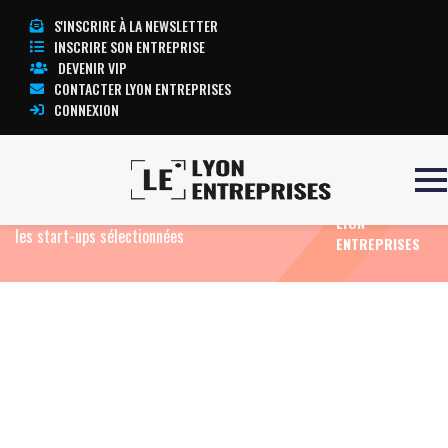
S'INSCRIRE À LA NEWSLETTER
INSCRIRE SON ENTREPRISE
DEVENIR VIP
CONTACTER LYON ENTREPRISES
CONNEXION
TOUTE
Accueil
4ème édition du salon VivaTech du 16 au 18
L’ACTUALITÉ
mai prochain : un accélérateur de croissance pour
LYON
les start-ups sélectionnées
ENTREPRISES