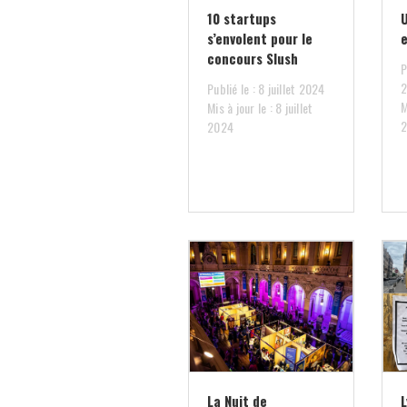
10 startups
s’envolent pour le
e
concours Slush
P
Publié le : 8 juillet 2024
M
Mis à jour le : 8 juillet
2024
La Nuit de
L