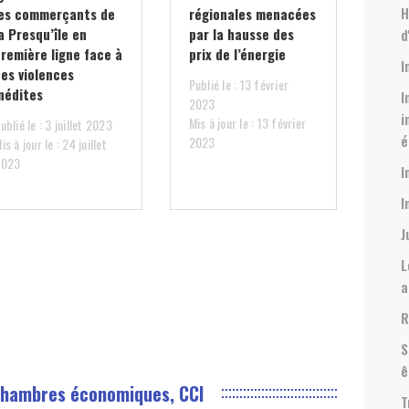
H
les commerçants de
régionales menacées
a Presqu’île en
par la hausse des
d
première ligne face à
prix de l’énergie
I
des violences
Publié le : 13 février
inédites
I
2023
i
Mis à jour le : 13 février
ublié le : 3 juillet 2023
é
2023
is à jour le : 24 juillet
2023
I
I
J
L
a
R
S
ê
Chambres économiques, CCI
T