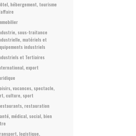
ôtel, hébergement, tourisme
'affaire
mmobilier
ndustrie, sous-traitance
ndustrielle, matériels et
quipements industriels
ndustriels et Tertiaires
nternational, export
uridique
oisirs, vacances, spectacle,
rt, culture, sport
estaurants, restauration
anté, médical, social, bien
tre
ransport, logistique,