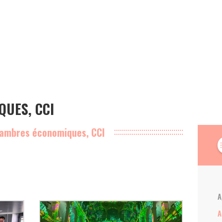
UES, CCI
hambres économiques, CCI
forma
A
A