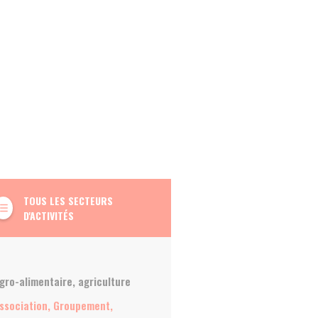
TOUS LES SECTEURS
t_list_bulleted
D'ACTIVITÉS
gro-alimentaire, agriculture
ssociation, Groupement,