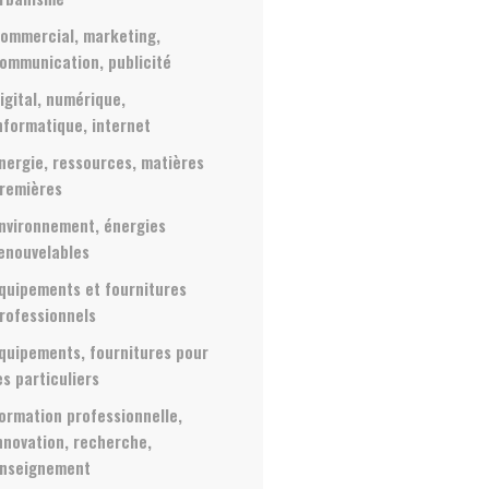
ommercial, marketing,
ommunication, publicité
igital, numérique,
nformatique, internet
nergie, ressources, matières
remières
nvironnement, énergies
enouvelables
quipements et fournitures
rofessionnels
quipements, fournitures pour
es particuliers
ormation professionnelle,
nnovation, recherche,
nseignement