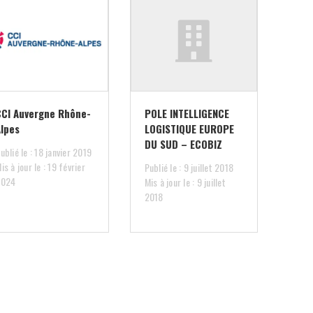
CCI Auvergne Rhône-
POLE INTELLIGENCE
Alpes
LOGISTIQUE EUROPE
DU SUD – ECOBIZ
ublié le : 18 janvier 2019
is à jour le : 19 février
Publié le : 9 juillet 2018
2024
Mis à jour le : 9 juillet
2018