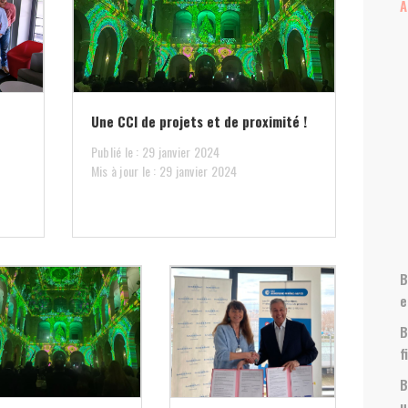
A
Une CCI de projets et de proximité !
Publié le : 29 janvier 2024
Mis à jour le : 29 janvier 2024
B
e
B
f
B
u