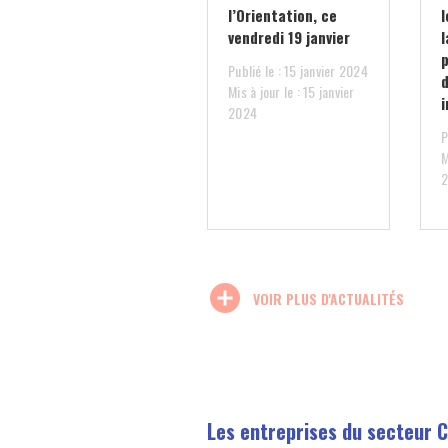
l’Orientation, ce
vendredi 19 janvier
l
Publié le : 15 janvier 2024
Mis à jour le : 15 janvier
2024
P
M
add_circle
VOIR PLUS D'ACTUALITÉS
Les entreprises du secteur 