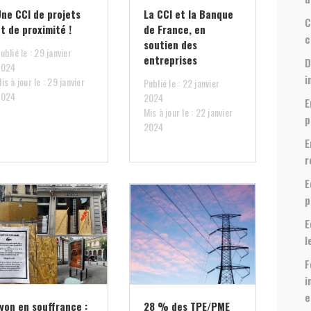
Une CCI de projets
La CCI et la Banque
C
t de proximité !
de France, en
c
soutien des
ublié le : 29 janvier
entreprises
D
2024
i
is à jour le : 29 janvier
Publié le : 22 janvier
2024
2024
E
Mis à jour le : 22 janvier
p
2024
E
r
E
p
E
l
F
i
e
yon en souffrance :
28 % des TPE/PME