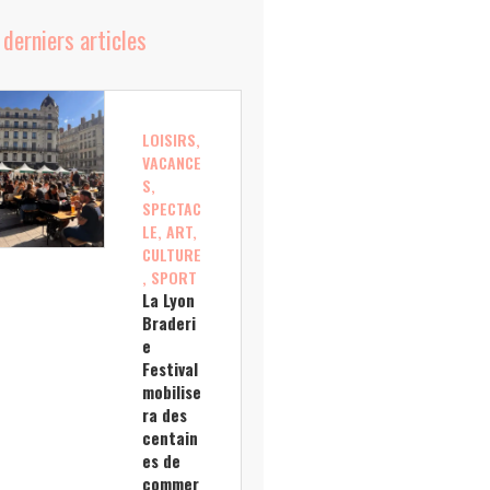
 derniers articles
LOISIRS,
VACANCE
S,
SPECTAC
LE, ART,
CULTURE
, SPORT
La Lyon
Braderi
e
Festival
mobilise
ra des
centain
es de
commer