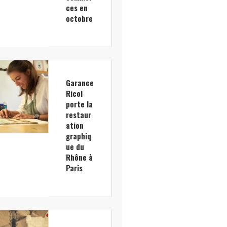
ces en
octobre
Garance
Ricol
porte la
restaur
ation
graphiq
ue du
Rhône à
Paris