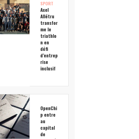
SPORT
Axel
Allétru
transfor
me le
triathlo
n en
défi
d’entrep
rise
inclusif
OpenChi
p entre
au
capital
de