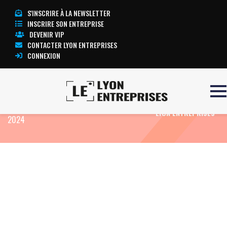
S'INSCRIRE À LA NEWSLETTER
INSCRIRE SON ENTREPRISE
DEVENIR VIP
CONTACTER LYON ENTREPRISES
CONNEXION
Accueil
Le Club Les Plaisirs Gourmands par
TOUTE L’ACTUALITÉ
Laurent Montmain | LEcosystème, LE Salon
LYON ENTREPRISES
2024