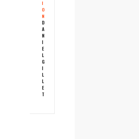
I
O
N
D
A
N
I
E
L
G
I
L
L
E
T