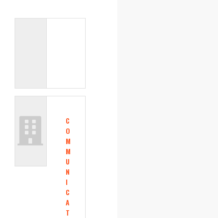
C
O
M
M
U
N
I
C
A
T