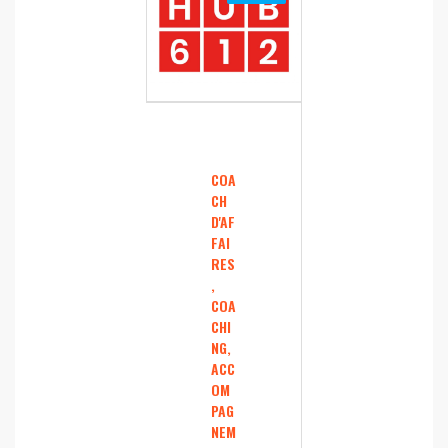
COA
CH
D'AF
FAI
RES
,
COA
CHI
NG,
ACC
OM
PAG
NEM