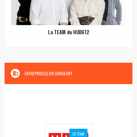
La TEAM du HUB612
domain
ENTREPRISE(S) DU DIRIGEANT
LE Club