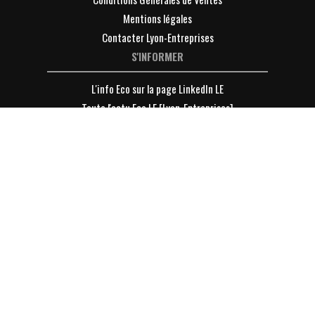
Mentions légales
Contacter Lyon-Entreprises
S'INFORMER
L'info Eco sur la page LinkedIn LE
Toute l'actu Eco LE [Lyon-Entreprises]
Toute l'info des Entreprises
Toute l'info des dirigeants
DÉCOUVRIR
Devenir Membre de LE [Lyon-Entreprises] ?
VOTRE ESPACE
Se connecter
S'inscrire à la Newsletter
Parrainer un ami à la Newsletter
Les archives de la newsletter