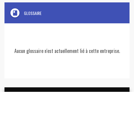
book
GLOSSAIRE
Aucun glossaire n'est actuellement lié à cette entreprise.
REJOIGNEZ
LYON
ENTREPRISES