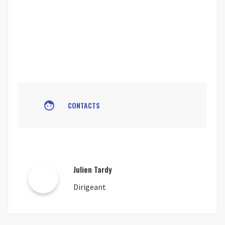
face
CONTACTS
Julien Tardy
Dirigeant