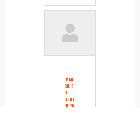
IMMO
BILIE
R
D'ENT
REPR
ISE
Pierr
e-
Yves
BRA