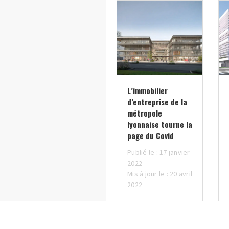
L’immobilier
d’entreprise de la
métropole
lyonnaise tourne la
page du Covid
Publié le : 17 janvier
2022
Mis à jour le : 20 avril
2022