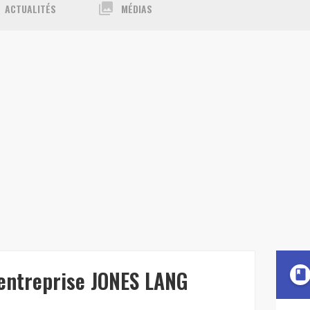
collections
ACTUALITÉS
MÉDIAS
'entreprise JONES LANG
book