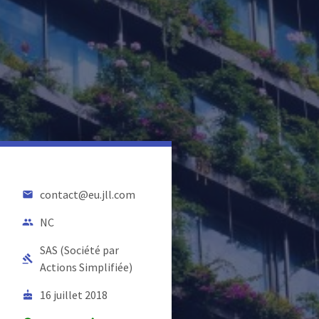
contact@eu.jll.com
email
NC
people
SAS (Société par
gavel
Actions Simplifiée)
16 juillet 2018
cake