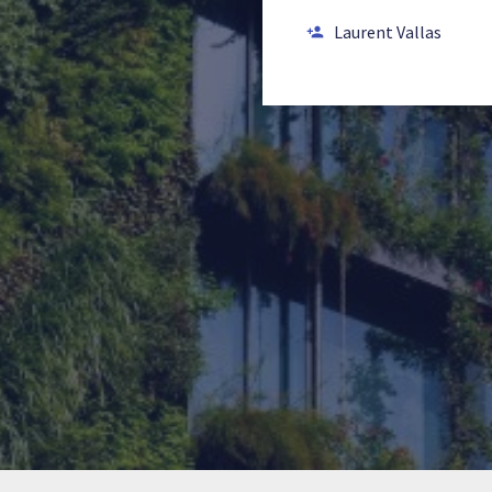
Laurent Vallas
person_add