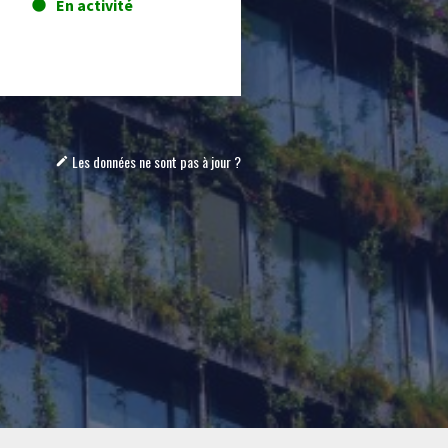
En activité
lens
Les données ne sont pas à jour ?
mode_edit