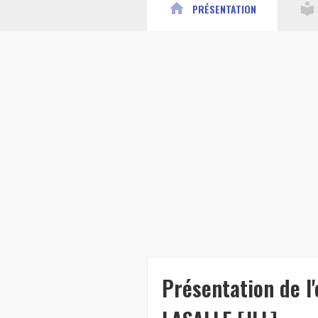
home
local_library
PRÉSENTATION
Présentation de l