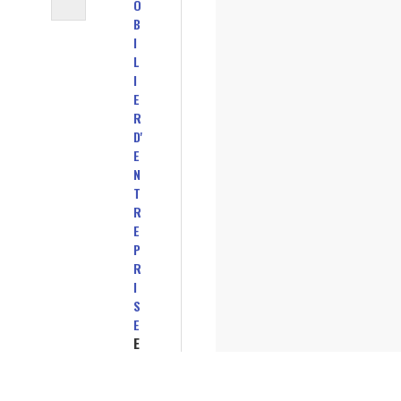
O
B
I
L
I
E
R
D'
E
N
T
R
E
P
R
I
S
E
E
V
O
L