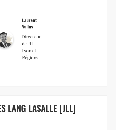
Laurent
Vallas
Directeur
de JLL
Lyon et
Régions
ES LANG LASALLE [JLL]