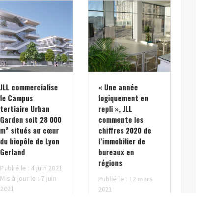
JLL commercialise
« Une année
le Campus
logiquement en
tertiaire Urban
repli », JLL
Garden soit 28 000
commente les
m² situés au cœur
chiffres 2020 de
du biopôle de Lyon
l’immobilier de
Gerland
bureaux en
régions
Publié le : 4 juin 2021
Mis à jour le : 7 juin
Publié le : 12 mars
2021
2021
Mis à jour le : 15
mars 2021