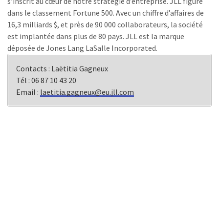
s’inscrit au cœur de notre stratégie d’entreprise. JLL figure
dans le classement Fortune 500. Avec un chiffre d’affaires de
16,3 milliards $, et près de 90 000 collaborateurs, la société
est implantée dans plus de 80 pays. JLL est la marque
déposée de Jones Lang LaSalle Incorporated.
Contacts : Laëtitia Gagneux
Tél : 06 87 10 43 20
Email :
laetitia.gagneux@eu.jll.com