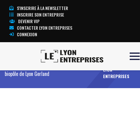
S'INSCRIRE À LA NEWSLETTER
INSCRIRE SON ENTREPRISE
DEVENIR VIP
CONTACTER LYON ENTREPRISES
CONNEXION
TOUTE
Accueil
JLL commercialise le Campus tertiaire
L’ACTUALITÉ
Urban Garden soit 28 000 m² situés au cœur du
LYON
biopôle de Lyon Gerland
ENTREPRISES