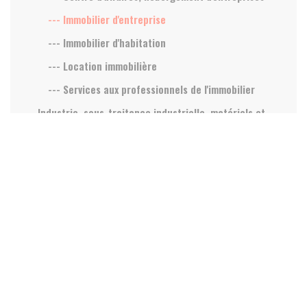
--- Immobilier d'entreprise
--- Immobilier d'habitation
--- Location immobilière
--- Services aux professionnels de l'immobilier
Industrie, sous-traitance industrielle, matériels et
équipements industriels
Industriels et Tertiaires
International, export
Juridique
Loisirs, vacances, spectacle, art, culture, sport
Restaurants, restauration
Santé, médical, social, bien être
Transport, logistique, automobile