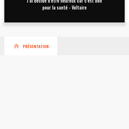
J’ai décidé d’être heureux car c’est bon
pour la santé - Voltaire
home
PRÉSENTATION