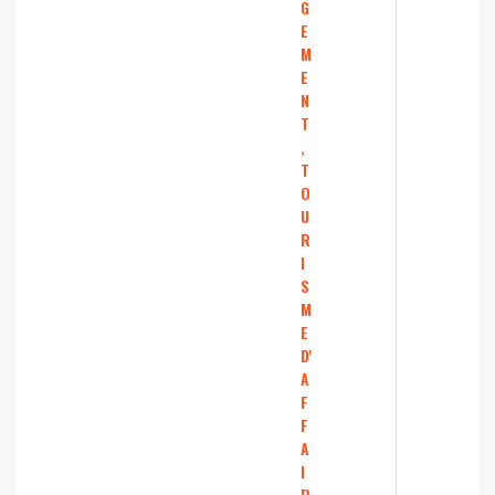
G
E
M
E
N
T
,
T
O
U
R
I
S
M
E
D'
A
F
F
A
I
R