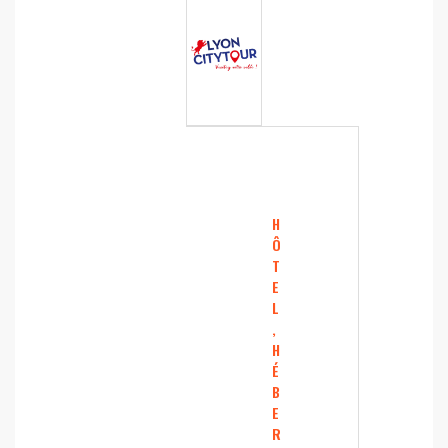
H
Ô
T
E
L
,
H
É
B
E
R