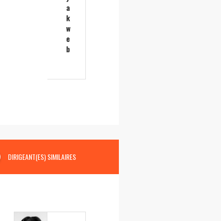
a
k
w
e
b
DIRIGEANT(ES) SIMILAIRES