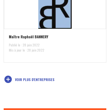
Maître Raphaël BANNERY
Publié le : 28 juin 2022
Mis à jour le : 28 juin 2022
add_circle
VOIR PLUS D'ENTREPRISES