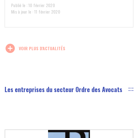
Publié le : 10 février 2020
Mis à jour le : 11 février 2020
add_circle
VOIR PLUS D'ACTUALITÉS
Les entreprises du secteur Ordre des Avocats