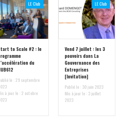
LE Club
LE Club
tart to Scale #2 : le
Vend 7 juillet : les 3
programme
pouvoirs dans La
d’accélération du
Gouvernance des
HUB612
Entreprises
[Invitation]
ublié le : 29 septembre
2023
Publié le : 30 juin 2023
is à jour le : 2 octobre
Mis à jour le : 3 juillet
2023
2023