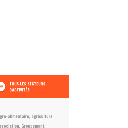
TOUS LES SECTEURS
t_list_bulleted
D'ACTIVITÉS
gro-alimentaire, agriculture
ssociation, Groupement,