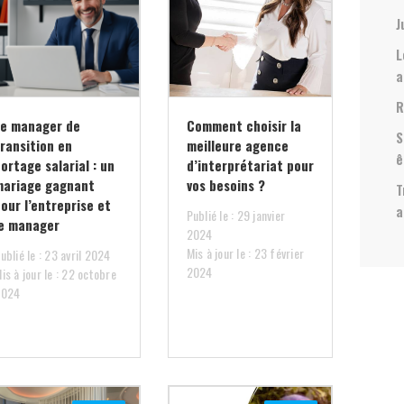
J
L
a
R
Le manager de
Comment choisir la
S
transition en
meilleure agence
ê
ortage salarial : un
d’interprétariat pour
mariage gagnant
vos besoins ?
T
our l’entreprise et
a
Publié le : 29 janvier
le manager
2024
Mis à jour le : 23 février
ublié le : 23 avril 2024
2024
is à jour le : 22 octobre
2024