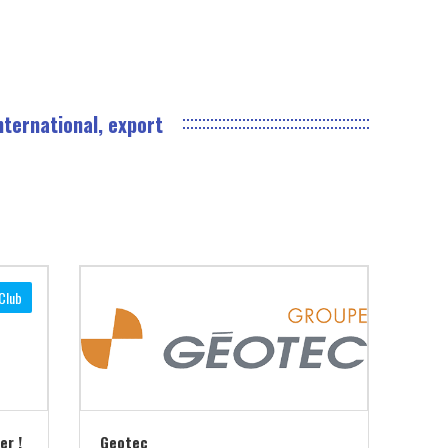
nternational, export
Club
er !
Geotec