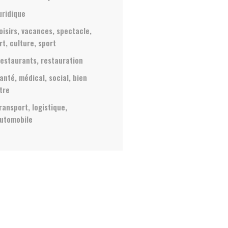
uridique
oisirs, vacances, spectacle,
rt, culture, sport
estaurants, restauration
anté, médical, social, bien
tre
ransport, logistique,
utomobile