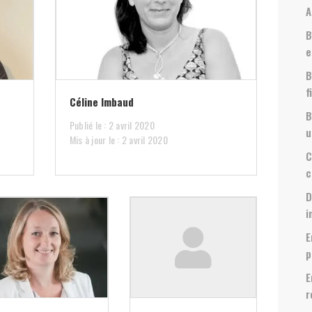
A
B
e
B
f
Céline Imbaud
B
Publié le : 2 avril 2020
u
Mis à jour le : 2 avril 2020
C
c
D
i
E
p
E
r