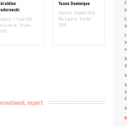
E
Géraldine
Yoann Dominique
p
Godurowski
Publié le : 6 juillet 2018
E
Mis à jour le : 6 juillet
ublié le : 17 juin 2019
2018
is à jour le : 26 juin
l
2020
F
i
e
H
d
I
I
i
é
ternational, export
I
I