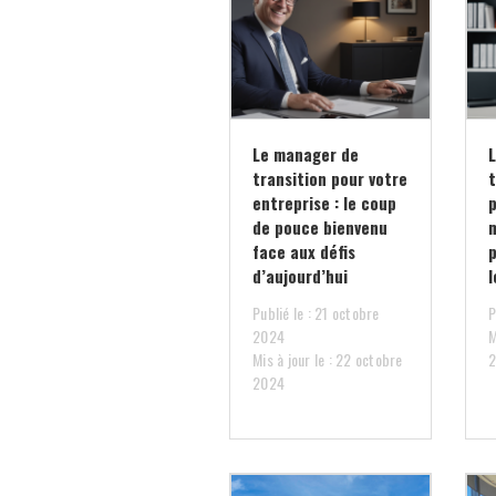
Le manager de
transition pour votre
entreprise : le coup
p
de pouce bienvenu
face aux défis
p
d’aujourd’hui
Publié le : 21 octobre
P
2024
M
Mis à jour le : 22 octobre
2024