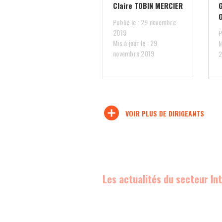
Claire TOBIN MERCIER
Publié le : 29 novembre
2019
P
Mis à jour le : 29
M
novembre 2019
add_circle
VOIR PLUS DE DIRIGEANTS
Les actualités du secteur In