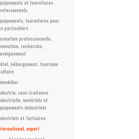
quipements et fournitures
rofessionnels
quipements, fournitures pour
es particuliers
ormation professionnelle,
nnovation, recherche,
nseignement
ôtel, hébergement, tourisme
'affaire
mmobilier
ndustrie, sous-traitance
ndustrielle, matériels et
quipements industriels
ndustriels et Tertiaires
nternational, export