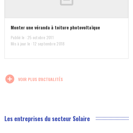
Monter une véranda à toiture photovoltaïque
Publié le : 25 octobre 2011
Mis à jour le : 12 septembre 2018
add_circle
VOIR PLUS D'ACTUALITÉS
Les entreprises du secteur Solaire