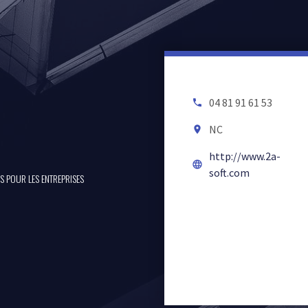
04 81 91 61 53
local_phone
NC
room
http://www.2a-
language
soft.com
S POUR LES ENTREPRISES