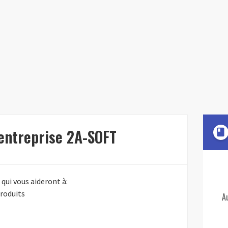
'entreprise 2A-SOFT
book
qui vous aideront à:
roduits
A