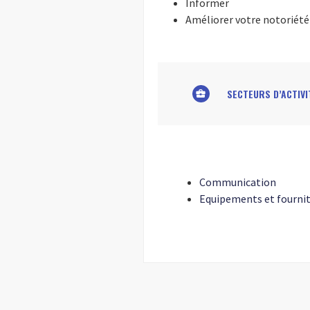
Informer
Améliorer votre notoriété
SECTEURS D’ACTIVI
business_center
Communication
Equipements et fournit