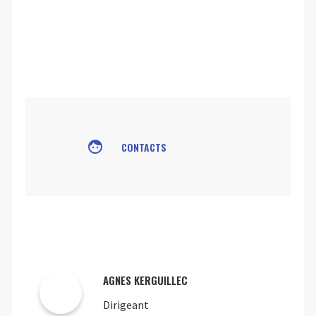
face
CONTACTS
AGNES KERGUILLEC
Dirigeant