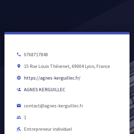
0768717848
local_phone
15 Rue Louis Thévenet, 69004 Lyon, France
room
https://agnes-kerguillec.fr/
language
AGNES KERGUILLEC
person_add
contact@agnes-kerguillec.fr
email
1
people
Entrepreneur individuel
gavel