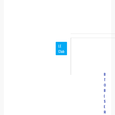
LE
Club
B
T
O
B
(
S
E
R