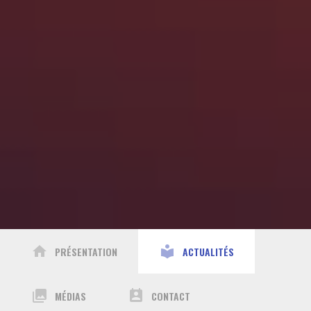
home
local_library
PRÉSENTATION
ACTUALITÉS
collections
perm_contact_calendar
MÉDIAS
CONTACT