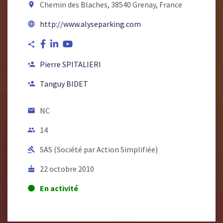
Chemin des Blaches, 38540 Grenay, France
room
http://www.alyseparking.com
language
share
Pierre SPITALIERI
person_add
Tanguy BIDET
person_add
NC
email
14
people
SAS (Société par Action Simplifiée)
gavel
22 octobre 2010
cake
En activité
lens