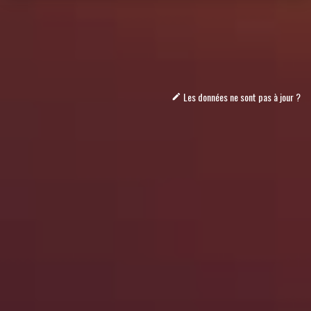
Les données ne sont pas à jour ?
mode_edit