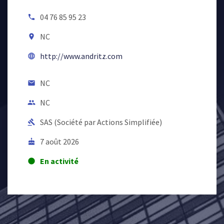
04 76 85 95 23
local_phone
NC
room
http://www.andritz.com
language
NC
email
NC
people
SAS (Société par Actions Simplifiée)
gavel
7 août 2026
cake
En activité
lens