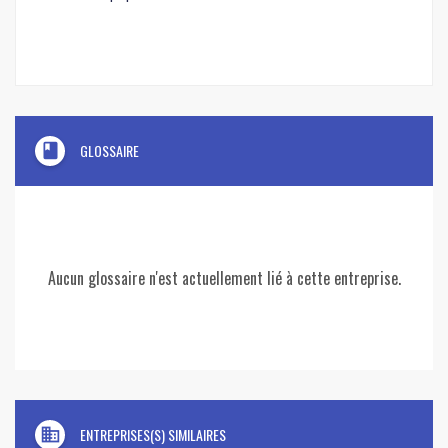
book
GLOSSAIRE
Aucun glossaire n'est actuellement lié à cette entreprise.
domain
ENTREPRISES(S) SIMILAIRES