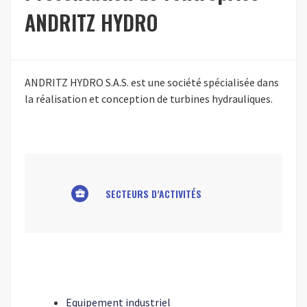
ANDRITZ HYDRO
ANDRITZ HYDRO S.A.S. est une société spécialisée dans
la réalisation et conception de turbines hydrauliques.
SECTEURS D’ACTIVITÉS
business_center
Equipement industriel