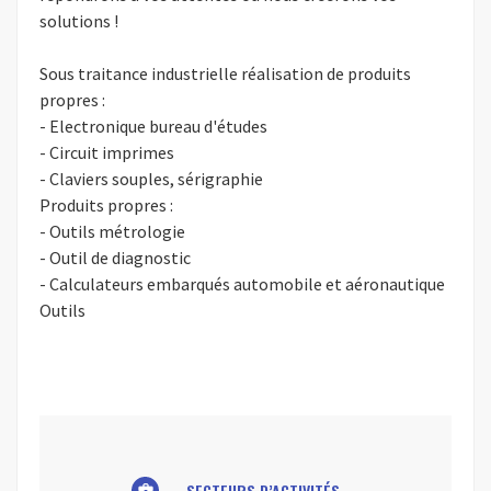
solutions !
Sous traitance industrielle réalisation de produits
propres :
- Electronique bureau d'études
- Circuit imprimes
- Claviers souples, sérigraphie
Produits propres :
- Outils métrologie
- Outil de diagnostic
- Calculateurs embarqués automobile et aéronautique
Outils
SECTEURS D’ACTIVITÉS
business_center