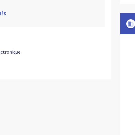
TÉS
domain
lectronique