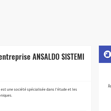
'entreprise ANSALDO SISTEMI
book
A
t une société spécialisée dans l'étude et les
oniques.