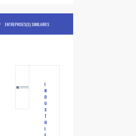
ENTREPRISES(S) SIMILAIRES
I
N
D
U
S
T
R
I
E