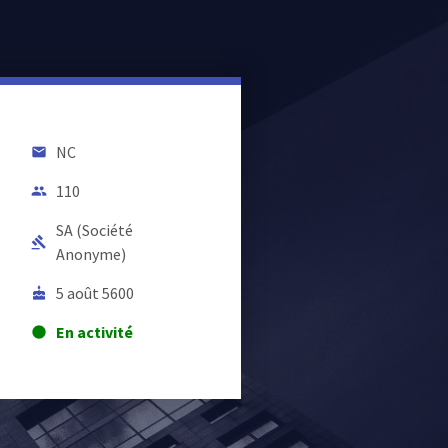
NC
email
110
people
SA (Société
gavel
Anonyme)
5 août 5600
cake
En activité
lens