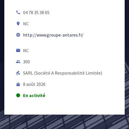
04 78 35 38 65
local_phone
NC
room
http://www.groupe-antares.fr/
language
NC
email
300
people
SARL (Société A Responsabilité Limitée)
gavel
8 août 2026
cake
En activité
lens