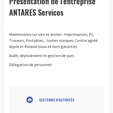
Présentation de l'entreprise
ANTARES Services
Maintenance sur site et atelier : Imprimantes, Pc,
Traceurs, Portables,.. toutes marques. Centre agréé
Apple et Roland (sous et hors garantie).
Audit, déploiement et gestion de parc.
Délégation de personnel.
SECTEURS D’ACTIVITÉS
business_center