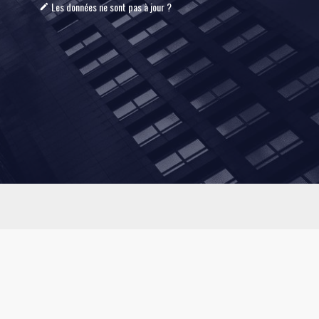
Les données ne sont pas à jour ?
mode_edit