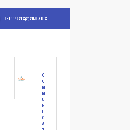
ENTREPRISES(S) SIMILAIRES
C
O
M
M
U
N
I
C
A
T