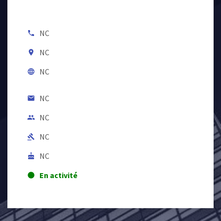
NC
local_phone
NC
room
NC
language
NC
email
NC
people
NC
gavel
NC
cake
En activité
lens