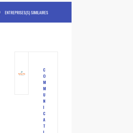
ENTREPRISES(S) SIMILAIRES
C
O
M
M
U
N
I
C
A
T
I