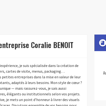
'entreprise Coralie BENOIT
book
expérience, je suis spécialisée dans la création de
yers, cartes de visite, menus, packaging…
A
petites entreprises dans la mise en valeur de leur
cutants, adaptés à leurs besoins. Mon style de cœur ?
 unique — mais rassurez-vous, je sais aussi
res, élégants ou institutionnels selon vos projets.
ve, je mets un point d’honneur à livrer des visuels
efficaces. Discutons ensemble de vos besoins pour