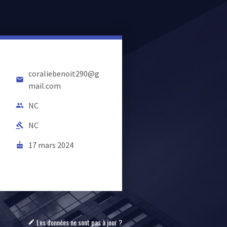
coraliebenoit290@g
email
mail.com
e
NC
people
b
NC
gavel
17 mars 2024
cake
Les données ne sont pas à jour ?
mode_edit