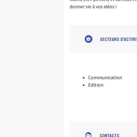
donner vie à vos idées !
SECTEURS D’ACTIVI
business_center
Communication
Edition
face
CONTACTS