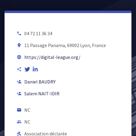
04 72 11 36 34
local_phone
11 Passage Panama, 69002 Lyon, France
room
https://digital-league.org/
language
share
Daniel BAUDRY
person_add
Salem NAIT-IDIR
person_add
NC
email
NC
people
Association déclarée
gavel