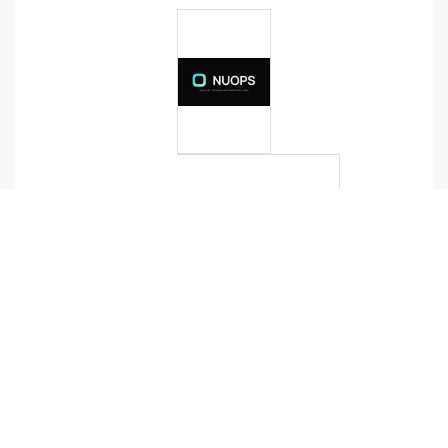
C
O
N
S
E
I
L
,
A
U