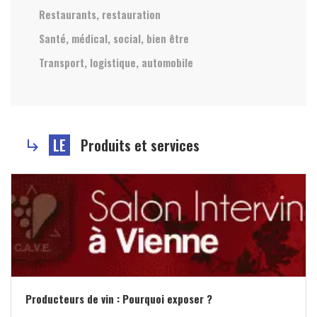
Restaurants, restauration
Santé, médical, social, bien être
Transport, logistique, automobile
LE
Produits et services
subdirectory_arrow_right
Producteurs de vin : Pourquoi exposer ?