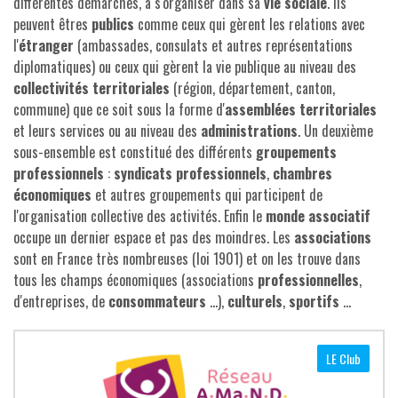
différentes démarches, à s'organiser dans sa
vie sociale
. Ils
peuvent êtres
publics
comme ceux qui gèrent les relations avec
l'
étranger
(ambassades, consulats et autres représentations
diplomatiques) ou ceux qui gèrent la vie publique au niveau des
collectivités territoriales
(région, département, canton,
commune) que ce soit sous la forme d'
assemblées territoriales
et leurs services ou au niveau des
administrations
. Un deuxième
sous-ensemble est constitué des différents
groupements
professionnels
:
syndicats professionnels
,
chambres
économiques
et autres groupements qui participent de
l'organisation collective des activités. Enfin le
monde associatif
occupe un dernier espace et pas des moindres. Les
associations
sont en France très nombreuses (loi 1901) et on les trouve dans
tous les champs économiques (associations
professionnelles
,
d'entreprises, de
consommateurs
...),
culturels
,
sportifs
...
LE Club