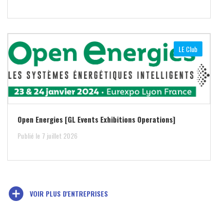
LE Club
Open Energies [GL Events Exhibitions Operations]
Publié le 7 juillet 2026
add_circle
VOIR PLUS D'ENTREPRISES