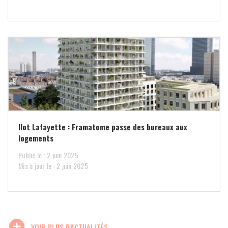
Ilot Lafayette : Framatome passe des bureaux aux
logements
Publié le : 2 juin 2025
Mis à jour le : 2 juin 2025
add_circle
VOIR PLUS D'ACTUALITÉS