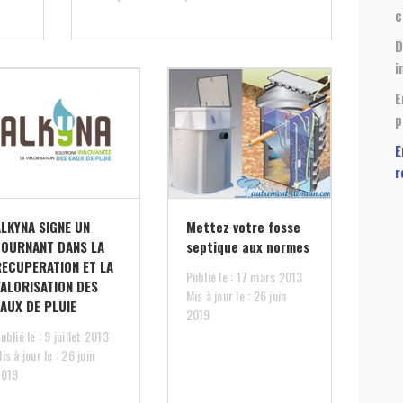
c
D
i
E
p
E
r
ALKYNA SIGNE UN
Mettez votre fosse
TOURNANT DANS LA
septique aux normes
RECUPERATION ET LA
Publié le : 17 mars 2013
VALORISATION DES
Mis à jour le : 26 juin
EAUX DE PLUIE
2019
ublié le : 9 juillet 2013
is à jour le : 26 juin
2019