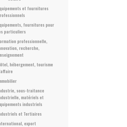
quipements et fournitures
rofessionnels
quipements, fournitures pour
es particuliers
ormation professionnelle,
nnovation, recherche,
nseignement
ôtel, hébergement, tourisme
'affaire
mmobilier
ndustrie, sous-traitance
ndustrielle, matériels et
quipements industriels
ndustriels et Tertiaires
nternational, export