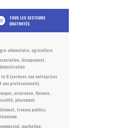
TOUS LES SECTEURS
t_list_bulleted
D'ACTIVITÉS
gro-alimentaire, agriculture
ssociation, Groupement,
dministration
 to B (services aux entreprises
t aux professionnels)
anque, assurance, finance,
iscalité, placement
âtiment, travaux publics,
rbanisme
ommercial, marketing,