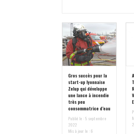
Gros succès pour la
start-up lyonnaise
Zelup qui développe
une lance à incendie
très peu
consommatrice d’eau
P
M
Publié le : 5 septembre
2022
Mis à jour le : 6