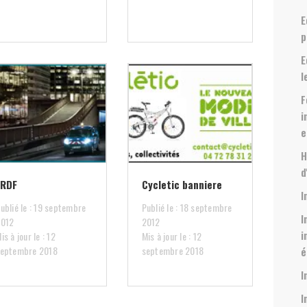
E
p
E
l
F
i
e
H
d
ERDF
Cycletic banniere
I
ublié le : 19 septembre
Publié le : 18 septembre
I
2012
2012
i
is à jour le : 12
Mis à jour le : 12
eptembre 2018
septembre 2018
é
I
I