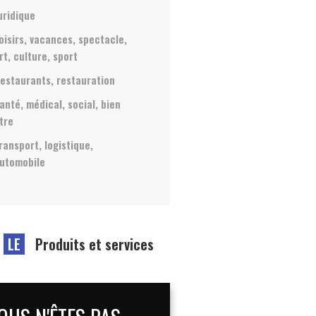
uridique
oisirs, vacances, spectacle,
rt, culture, sport
estaurants, restauration
anté, médical, social, bien
tre
ransport, logistique,
utomobile
LE
Produits et services