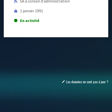
SA à conseil d'administration
gavel
1 janvier 1991
cake
En activité
lens
Les données ne sont pas à jour ?
mode_edit