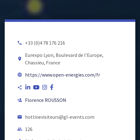
+33 (0)4 78 176 216
local_phone
Eurexpo Lyon, Boulevard de l'Europe,
room
Chassieu, France
https://www.open-energies.com/fr
language
share
Florence ROUSSON
person_add
hotlinevisiteurs@gl-events.com
email
126
people