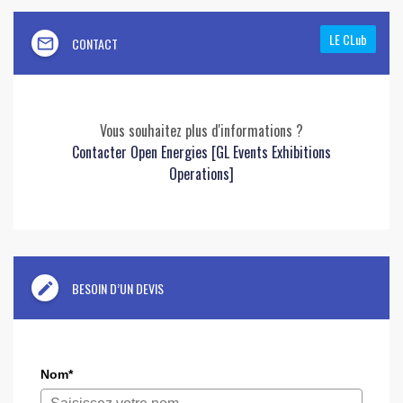
LE CLub
mail_outline
CONTACT
Vous souhaitez plus d'informations ?
Contacter Open Energies [GL Events Exhibitions
Operations]
edit
BESOIN D’UN DEVIS
Nom*