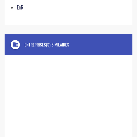
EnR
domain
ENTREPRISES(S) SIMILAIRES