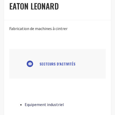
EATON LEONARD
Fabrication de machines à cintrer
SECTEURS D’ACTIVITÉS
business_center
Equipement industriel