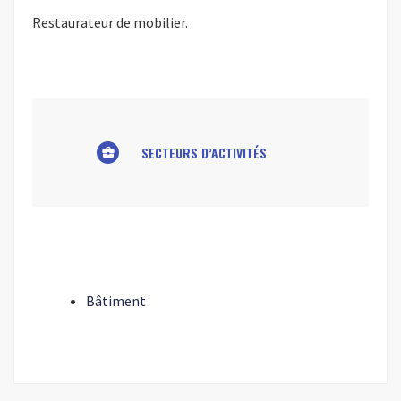
Restaurateur de mobilier.
SECTEURS D’ACTIVITÉS
business_center
Bâtiment