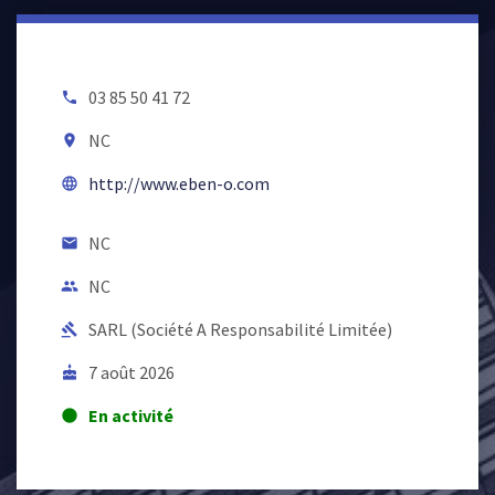
03 85 50 41 72
local_phone
NC
room
http://www.eben-o.com
language
NC
email
NC
people
SARL (Société A Responsabilité Limitée)
gavel
7 août 2026
cake
En activité
lens