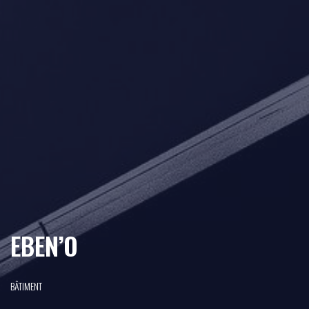
EBEN’O
BÂTIMENT