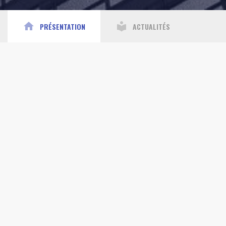
home
local_library
PRÉSENTATION
ACTUALITÉS