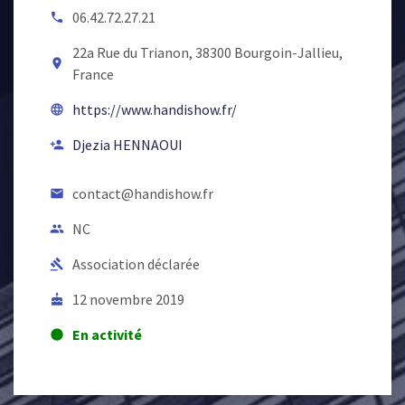
06.42.72.27.21
local_phone
22a Rue du Trianon, 38300 Bourgoin-Jallieu,
room
France
https://www.handishow.fr/
language
Djezia HENNAOUI
person_add
contact@handishow.fr
email
NC
people
Association déclarée
gavel
12 novembre 2019
cake
En activité
lens