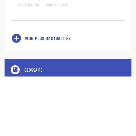
Mis à jour le : 8 janvier 2025
add_circle
VOIR PLUS D'ACTUALITÉS
book
GLOSSAIRE
SaaS
domain
ENTREPRISES(S) SIMILAIRES