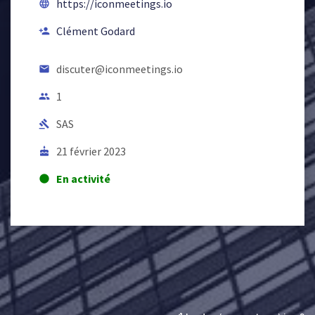
https://iconmeetings.io
language
Clément Godard
person_add
discuter@iconmeetings.io
email
1
people
SAS
gavel
21 février 2023
cake
En activité
lens