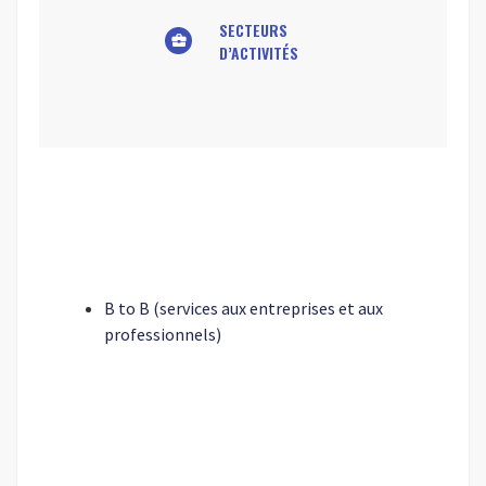
SECTEURS
business_center
D’ACTIVITÉS
B to B (services aux entreprises et aux
professionnels)