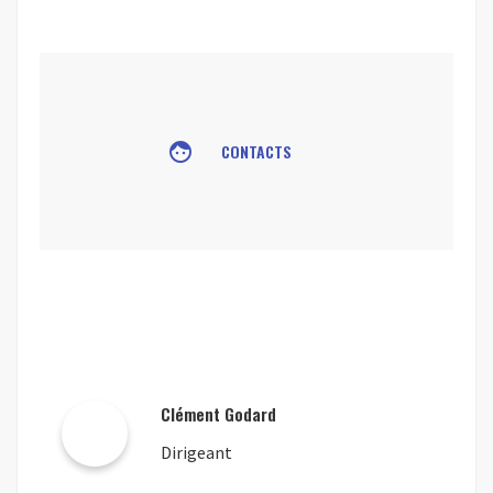
face
CONTACTS
Clément Godard
Dirigeant