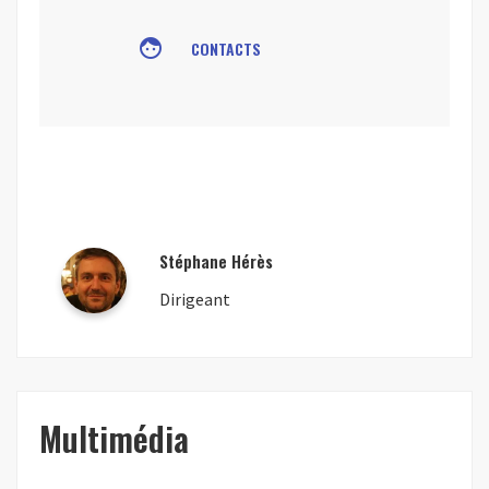
face
CONTACTS
Stéphane Hérès
Dirigeant
Multimédia