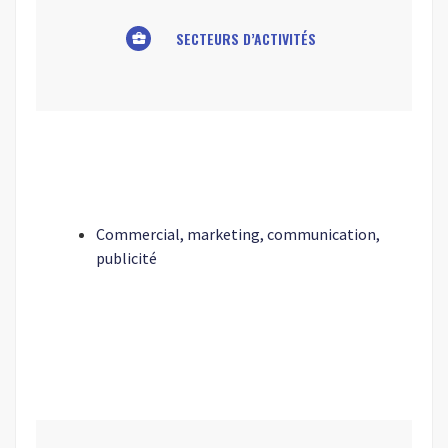
SECTEURS D’ACTIVITÉS
business_center
Commercial, marketing, communication,
publicité