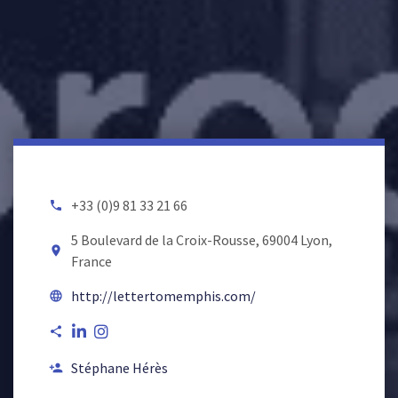
+33 (0)9 81 33 21 66
local_phone
5 Boulevard de la Croix-Rousse, 69004 Lyon,
room
France
http://lettertomemphis.com/
language
share
Stéphane Hérès
person_add