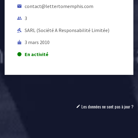
contact@lettertomemphis.com
email
3
people
SARL (Société A Responsabilité Limitée)
gavel
3 mars 2010
cake
En activité
lens
Les données ne sont pas à jour ?
mode_edit