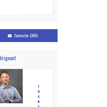
Contacter
CARA
dirigeant
T
R
A
N
S