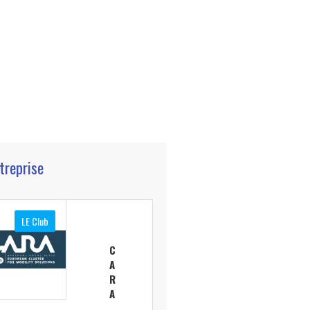
ntreprise
LE Club
C
A
R
A