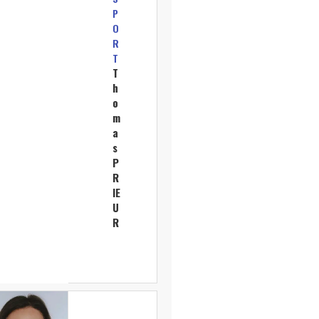
P
O
R
T
T
h
o
m
a
s
P
R
IE
U
R