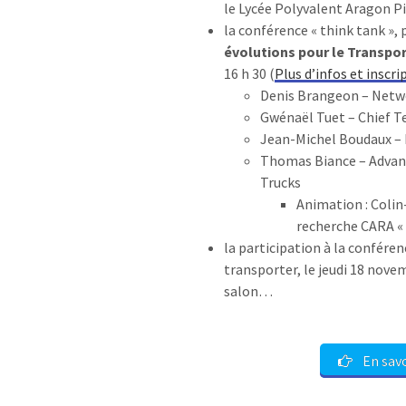
le Lycée Polyvalent Aragon Pi
la conférence « think tank »,
évolutions pour le Transpor
16 h 30 (
Plus d’infos et inscri
Denis Brangeon – Netwo
Gwénaël Tuet – Chief T
Jean-Michel Boudaux – 
Thomas Biance – Advan
Trucks
Animation : Coli
recherche CARA « 
la participation à la confér
transporter, le jeudi 18 nove
salon…
En savo