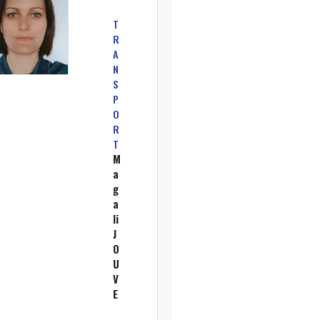
T
R
A
N
S
P
O
R
T
M
a
g
a
li
J
O
U
V
E