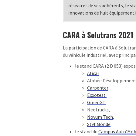
réseau et de ses adhérents, le st
innovations de huit équipementi
CARA à Solutrans 2021 : 
La participation de CARA à
Solutra
du véhicule industriel, avec
princip
le stand CARA (
2 D 053)
expo
Aficar
Alphée Développement
Carpenter
Exxotest
GreenGT
Neotrucks,
Novum Tech
,
Styl’Monde
le stand du
Campus Auto’Mobi