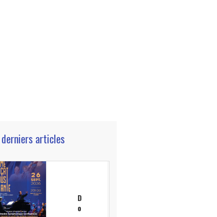
 derniers articles
D
o