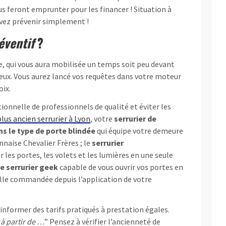
us feront emprunter pour les financer ! Situation à
vez prévenir simplement !
éventif
?
le, qui vous aura mobilisée un temps soit peu devant
eux. Vous aurez lancé vos requêtes dans votre moteur
oix.
ionnelle de professionnels de qualité et éviter les
plus ancien serrurier à Lyon
, votre
serrurier de
ns le type de porte blindée
qui équipe votre demeure
nnaise Chevalier Frères ; le
serrurier
r les portes, les volets et les lumières en une seule
le serrurier geek
capable de vous ouvrir vos portes en
elle commandée depuis l’application de votre
 informer des tarifs pratiqués à prestation égales.
“
à partir de …
” Pensez à vérifier l’ancienneté de