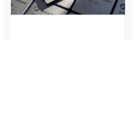
OpenChip entre au capital de
Kalray à hauteur d’environ 15
%
Développez votre visibilité et votre
référencement Internet, mettez en