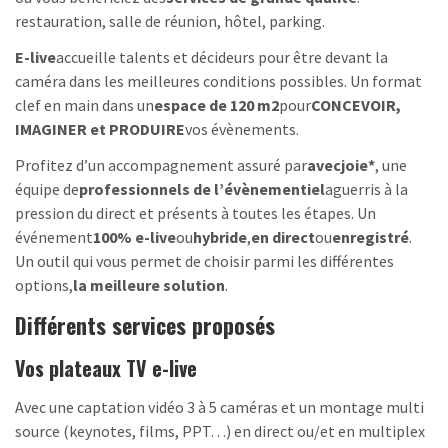
restauration, salle de réunion, hôtel, parking.
E-live
accueille talents et décideurs pour être devant la
caméra dans les meilleures conditions possibles. Un format
clef en main dans un
espace de 120 m2
pour
CONCEVOIR,
IMAGINER et PRODUIRE
vos évènements.
Profitez d’un accompagnement assuré par
avecjoie*
, une
équipe de
professionnels de l’évènementiel
aguerris à la
pression du direct et présents à toutes les étapes. Un
événement
100% e-live
ou
hybride
,
en direct
ou
enregistré
.
Un outil qui vous permet de choisir parmi les différentes
options,
la meilleure solution
.
Différents services proposés
Vos plateaux TV e-live
Avec une captation vidéo 3 à 5 caméras et un montage multi
source (keynotes, films, PPT…) en direct ou/et en multiplex