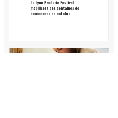
La Lyon Braderie Festival
mobilisera des centaines de
commerces en octobre
Garance Ricol porte la
restauration graphique du